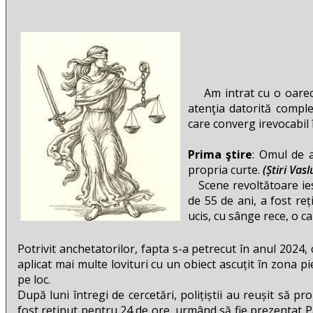
Am intrat cu o oarecar
atenţia datorită complex
care converg irevocabil
Prima ştire
: Omul de a
propria curte.
(Știri Vas
Scene revoltătoare ies 
de 55 de ani, a fost reț
ucis, cu sânge rece, o ca
Potrivit anchetatorilor, fapta s-a petrecut în anul 2024, ch
aplicat mai multe lovituri cu un obiect ascuțit în zona p
pe loc.
După luni întregi de cercetări, polițiștii au reușit să p
fost reținut pentru 24 de ore, urmând să fie prezentat 