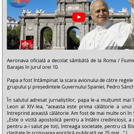
Aeronava oficială a decolat sâmbătă de la Roma / Fiumic
Barajas în jurul orei 10.
Papa a fost întâmpinat la scara avionului de către regele F
grupului şi președintele Guvernului Spaniei, Pedro Sánc
În salutul adresat jurnaliștilor, papa le-a mulțumit mai 
Leon al XIV-lea, ”aceasta este prima călătorie a unu
întreprind această călătorie. Am fost de mai multe ori în
„Este o vizită apostolică pentru a întâlni credincioșii, a 
pentru a-i salut pe toți, întreaga societate, pentru că B
claritate în scrisoarea enciclică publicată pe 25 mai….” !