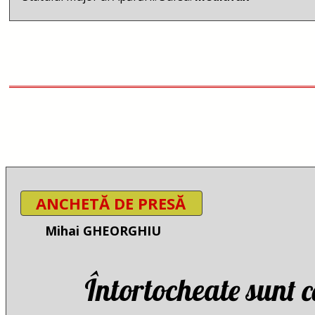
ANCHETĂ DE PRESĂ
Mihai GHEORGHIU
Întortocheate sunt 