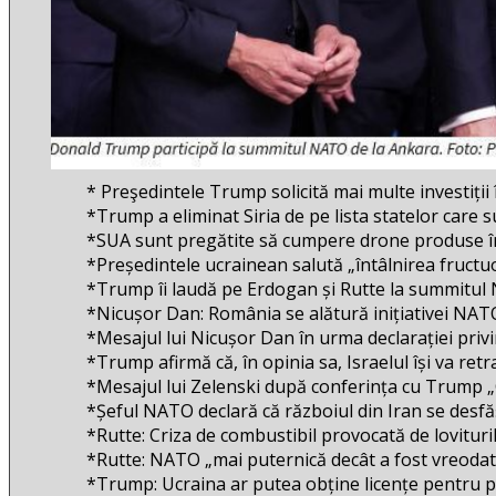
* Preşedintele Trump solicită mai multe investiții 
*Trump a eliminat Siria de pe lista statelor care s
*SUA sunt pregătite să cumpere drone produse î
*Președintele ucrainean salută „întâlnirea fructu
*Trump îi laudă pe Erdogan și Rutte la summitul
*Nicușor Dan: România se alătură inițiativei NATO p
*Mesajul lui Nicușor Dan în urma declarației privin
*Trump afirmă că, în opinia sa, Israelul își va retr
*Mesajul lui Zelenski după conferința cu Trump „Câ
*Șeful NATO declară că războiul din Iran se desfășoa
*Rutte: Criza de combustibil provocată de lovituril
*Rutte: NATO „mai puternică decât a fost vreodată
*Trump: Ucraina ar putea obține licențe pentru prod