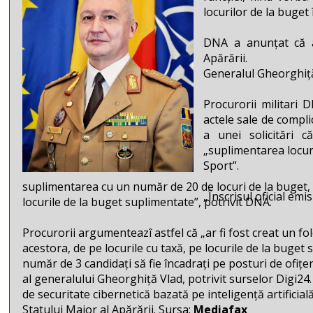
locurilor de la buget 
DNA a anunțat că a
Apărării.
Generalul Gheorghiță 
Procurorii militari D
actele sale de complic
a unei solicitări c
„suplimentarea locuri
Sport”.
suplimentarea cu un număr de 20 de locuri de la buget, p
„Înscrisul oficial emi
locurile de la buget suplimentate”, potrivit DNA.
Procurorii argumenteazî astfel că „ar fi fost creat un fo
acestora, de pe locurile cu taxă, pe locurile de la buget 
număr de 3 candidați să fie încadrați pe posturi de ofițe
al generalului Gheorghiță Vlad, potrivit surselor Digi
de securitate cibernetică bazată pe inteligență artificia
Statului Major al Apărării. Sursa:
Mediafax