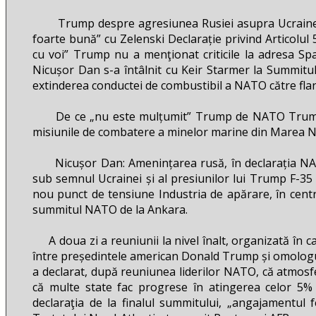
Trump despre agresiunea Rusiei asupra Ucrainei Tr
foarte bună” cu Zelenski Declarație privind Articol
cu voi” Trump nu a menţionat criticile la adresa S
Nicușor Dan s-a întâlnit cu Keir Starmer la Summi
extinderea conductei de combustibil a NATO către flan
De ce „nu este mulțumit” Trump de NATO Trump se 
misiunile de combatere a minelor marine din Marea 
Nicușor Dan: Amenințarea rusă, în declarația NAT
sub semnul Ucrainei și al presiunilor lui Trump F-
nou punct de tensiune Industria de apărare, în centru
summitul NATO de la Ankara.
A doua zi a reuniunii la nivel înalt, organizată în capit
între președintele american Donald Trump și omologu
a declarat, după reuniunea liderilor NATO, că atmosfe
că multe state fac progrese în atingerea celor 5% d
declaraţia de la finalul summitului, „angajamentul fe