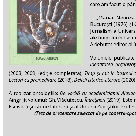
care am făcut-o pân
„Marian Nencescu, n
Bucureşti (1976) şi 
Jurnalism a Universi
ale timpului în basm
A debutat editorial 
Volumele publicate 
identitatea organizaţ
(2008, 2009, (ediţie completată),
Timp şi mit în basmul t
Lecturi cu premeditare
(2018),
Delicii istorico-literare
(2020)
A realizat antologiile:
De vorbă cu academicianul
Alexan
Aîngrijit volumul: Gh. Vlăduţescu,
Întreţineri
(2019). Este m
Eseistică şi istorie Literară şi al Uniunii Ziariştilor Prof
(Text de prezentare selectat de pe coperta-spate,