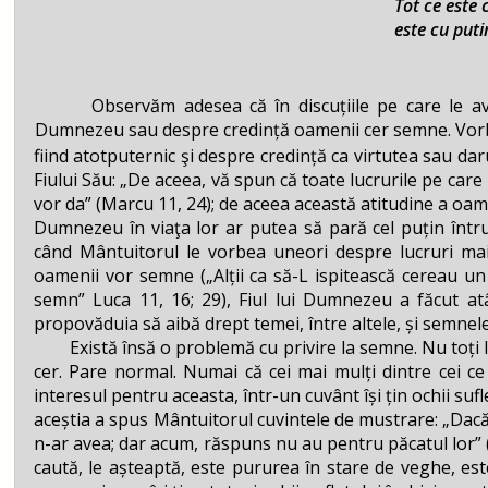
Tot ce este
este cu put
(Luc
Observăm adesea că în discuțiile pe care le ave
Dumnezeu sau despre credință oamenii cer semne. Vo
fiind atotputernic şi despre credință ca virtutea sau da
Fiului Său: „De aceea, vă spun că toate lucrurile pe care le
vor da” (Marcu 11, 24); de aceea această atitudine a oam
Dumnezeu în viaţa lor ar putea să pară cel puțin întru
când Mântuitorul le vorbea uneori despre lucruri mai
oamenii vor semne („Alții ca să-L ispitească cereau un
semn” Luca 11, 16; 29), Fiul lui Dumnezeu a făcut a
propovăduia să aibă drept temei, între altele, și semnele 
Există însă o problemă cu privire la semne. Nu toți le v
cer. Pare normal. Numai că cei mai mulți dintre cei ce
interesul pentru aceasta, într-un cuvânt își țin ochii sufle
aceștia a spus Mântuitorul cuvintele de mustrare: „Dacă n
n-ar avea; dar acum, răspuns nu au pentru păcatul lor” (
caută, le așteaptă, este pururea în stare de veghe, este