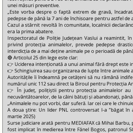
unei măsuri preventive.
„Este vorba despre o faptă extrem de gravă, încadrată
pedepse de până la 7 ani de închisoare pentru astfel de ac
Cazul a stârnit revoltă în comunitate, localnicii declar
era la prima abatere.
Inspectoratul de Poliție Județean Vaslui a reamintit, 
privind protecția animalelor, prevede pedepse drasti
interdicția de a mai deține animale pe o perioadă de până 
🔴 Articolul 25 din lege este clar:
👉 Uciderea intenționată a unui animal fără drept este inf
👉 Schingiuirea sau organizarea de lupte între animale 
Autoritățile îi îndeamnă pe cetățeni să nu rămână indifer
numărul unic 112 sau direct la Biroul pentru Protecția An
👉 În județ, polițiștii pentru protecția animalelor au
necuvântătoarelor, de la câini bătuți și abandonați, până 
„Animalele nu pot vorbi, dar suferă. Iar cei care le chinui
A doua ştire: Un lider PNL controversat l-a ”băgat î
martie 2025)
Surse judiciare arată pentru MEDIAFAX că Mihai Barbu, pre
fost implicat în medierea între Fănel Bogos, patronul