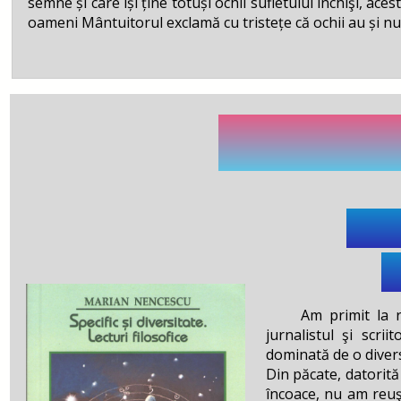
semne și care își ține totuși ochii sufletului închişi, a
oameni Mântuitorul exclamă cu tristețe că ochii au și nu
Artă, Cult
Spec
L
Am primit la reda
jurnalistul şi scri
dominată de o divers
Din păcate, datorit
încoace, nu am reuşi