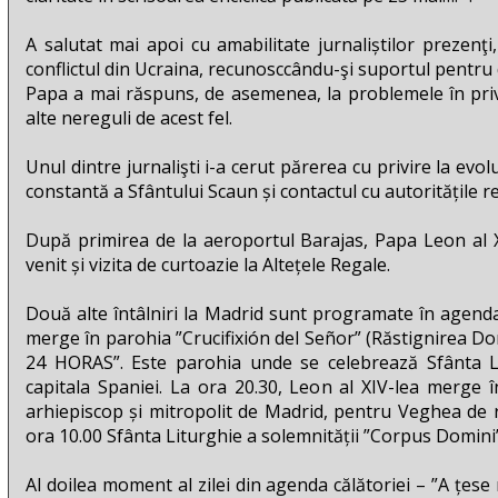
A salutat mai apoi cu amabilitate jurnaliștilor prezenţi
conflictul din Ucraina, recunosccându-şi suportul pentru 
Papa a mai răspuns, de asemenea, la problemele în privi
alte nereguli de acest fel.
Unul dintre jurnalişti i-a cerut părerea cu privire la evol
constantă a Sfântului Scaun și contactul cu autoritățile re
După primirea de la aeroportul Barajas, Papa Leon al 
venit și vizita de curtoazie la Altețele Regale.
Două alte întâlniri la Madrid sunt programate în agenda 
merge în parohia ”Crucifixión del Señor” (Răstignirea Dom
24 HORAS”. Este parohia unde se celebrează Sfânta Li
capitala Spaniei. La ora 20.30, Leon al XIV-lea merge 
arhiepiscop și mitropolit de Madrid, pentru Veghea de rug
ora 10.00 Sfânta Liturghie a solemnității ”Corpus Domini”
Al doilea moment al zilei din agenda călătoriei – ”A țese r