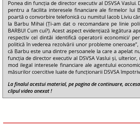
Ponea din funcția de director executiv al DSVSA Vaslui. 
pentru a facilita interesele financiare ale firmelor lu
poartă o convorbire telefonică cu numitul Iacob Liviu căru
la Barbu Mihai (Ți-am dat o recomandare pe linie politi
BARBU! Cum cui?). Acest aspect evidențiază legătura ap
respectiv cel dintâi identifică operatorii economici/ 
politică în vederea rezolvării unor probleme oneroase”, 
că Barbu este una dintre persoanele la care a apelat n
funcția de director executiv al DSVSA Vaslui și, ulterio
mod ilegal interesele financiare ale agentului econom
măsurilor coercitive luate de funcționarii DSVSA împot
La finalul acestui material, pe pagina de continuare, accesa
clipul video anexat !