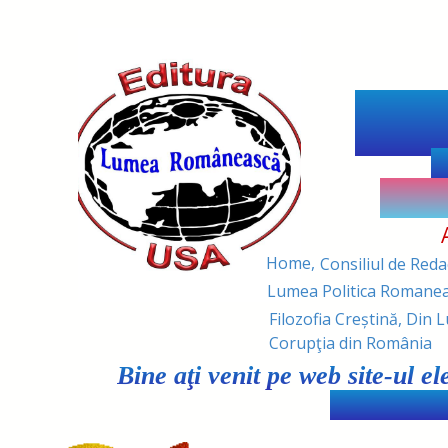
Lum
R
Revis
Home,
Consiliul de Reda
Lumea Politica Romanea
Filozofia Creștină,
Din L
Corupţia din România
Bine aţi venit pe web site-ul 
(Romanian W