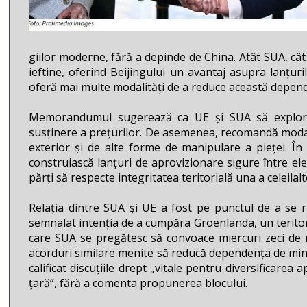
giilor moderne, fără a depinde de China. Atât SUA, câ
ieftine, oferind Beijingului un avantaj asupra lanțur
oferă mai multe modalități de a reduce această depend
Memorandumul sugerează ca UE și SUA să explorez
susținere a prețurilor. De asemenea, recomandă modali
exterior și de alte forme de manipulare a pieței. În
construiască lanțuri de aprovizionare sigure între e
părți să respecte integritatea teritorială una a celeila
Relația dintre SUA și UE a fost pe punctul de a se
semnalat intenția de a cumpăra Groenlanda, un terito
care SUA se pregătesc să convoace miercuri zeci de mini
acorduri similare menite să reducă dependența de miner
calificat discuțiile drept „vitale pentru diversificare
țară”, fără a comenta propunerea blocului.