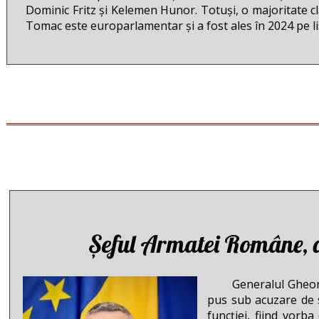
Dominic Fritz și Kelemen Hunor. Totuși, o majoritate c
Tomac este europarlamentar și a fost ales în 2024 pe li
Sursa: Mediafax/Sursa fot
Șeful Armatei Române, a
Generalul Gheorghiț
pus sub acuzare de s
funcției, fiind vorb