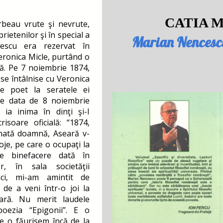
CATIA MA
rbeau vrute şi nevrute,
rietenilor şi în special a
Marian Nencescu, 
nescu era rezervat în
Veronica Micle, purtând o
ă. Pe 7 noiembrie 1874,
 se întâlnise cu Veronica
pe poet la seratele ei
 pe data de 8 noiembrie
 ia inima în dinţi şi-I
risoare oficială: “1874,
mată doamnă, Aseară v-
oje, pe care o ocupaţi la
de binefacere dată în
or, în sala societăţii
nci, mi-am amintit de
, de a veni într-o joi la
rară. Nu merit laudele
oezia “Epigonii”. E o
e o făurisem încă de la