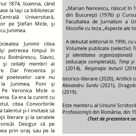
l 1874, toamna, când
„Marian Nencescu, născut în 195
e la Iaşi ca bibliotecar
din Bucureşti (1976) şi Cursu
Centrală Universitară,
Facultatea de Jurnalism a Uni
tor pe Ştefan Micle, şi
filozofie cu teza „Aspecte ale 
 cu Junimea.
A debutat editorial în 1990, cu
cieatea Junimii citea
Volumele publicate (selectiv):
T
 îşi petrecea timpul în
şi identitatea organizaţională
(
 cu Bodnărescu, Slavici,
(educaţie completată),
Timp şi
 şi ceilalţi membri ai
(2014),
Respiraţia lecturii
(201
rare. Dar frecventa şi
 al poeteselor care nu
istorico-literare (2020), Artificii
 la Junimea, Poni şi
Alexandru Surdu
(2021), Dragobe
. Pe Veronica Micle o
(2019).
ena. Ea era la curent cu
tul, citea Convorbirile
Este membru al Uniunii Scriitorilo
a talentul şi-l invitase să
Profesionişti din România, din 1
ţii literare şi la seratele
(Text de prezentare selecta
ronicăi. Desigur că pe
nea prin oraş sau pe la