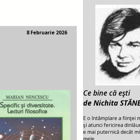
8 Februarie 2026
Ce bine că eşti
de Nichita STĂN
E o întâmplare a fiinţei 
şi atunci fericirea dinlă
e mai puternică decât mi
mele,