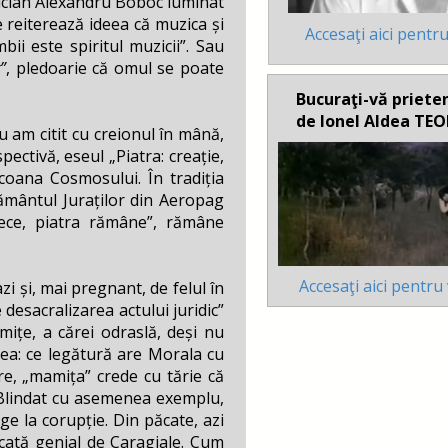
emician Alexandru Boboc luminat
e reiterează ideea că muzica și
Accesaţi aici pentru
mbii este spiritul muzicii”. Sau
”
, pledoarie că omul se poate
Bucuraţi-vă prieten
de Ionel Aldea TE
u am citit cu creionul în mână,
ectivă, eseul „Piatra: creație,
icoana Cosmosului. În tradiția
rământul Juraților din Aeropag
trece, piatra rămâne”, rămâne
Accesaţi aici pentru
zi și, mai pregnant, de felul în
 desacralizarea actului juridic”
mițe, a cărei odraslă, deși nu
ea: ce legătură are Morala cu
re, „mamița” crede cu tărie că
. Blindat cu asemenea exemplu,
ge la corupție. Din păcate, azi
ocată genial de Caragiale. Cum