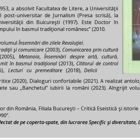
3, a absolvit Facultatea de Litere, a Universităţii
l post-universitar de Jurnalism (Presa scrisă), la
versităţii din Buicureşti (1997). Este Doctor în
timpului în basmul tradiţional românesc” (2010.
 volumul
Însemnări din zilele Revoluţiei.
radiţii şi comunicare
(2003),
Comunicarea prin cultură
2005),
Metanoia
,
Însemnări despre artă, cultură,
 mit în basmul tradiţional
(2013),
Cititorul de control
6),
Lecturi cu premeditare
(2018),
Delicii
 critice (2020), Dialoguri confortabile (2021). A realizat antolo
te sau „Banchetul” iubirii la români (2023). Aîngrijit vol
r din România, Filiala Bucureşti – Critică Eseistică şi istorie L
990”.
t de pe coperta-spate, din lucrarea Specific şi diversitate, Le