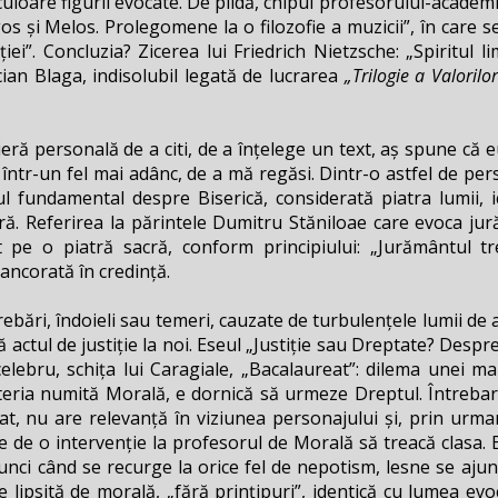
 culoare figurii evocate. De pildă, chipul profesorului-acad
s și Melos. Prolegomene la o filozofie a muzicii”, în care s
iei”. Concluzia? Zicerea lui Friedrich Nietzsche: „Spiritul li
cian Blaga, indisolubil legată de lucrarea
„Trilogie a Valorilor
eră personală de a citi, de a înțelege un text, aș spune că e
într-un fel mai adânc, de a mă regăsi. Dintr-o astfel de persp
ul fundamental despre Biserică, considerată piatra lumii, 
ră. Referirea la părintele Dumitru Stăniloae care evoca ju
ut pe o piatră sacră, conform principiului: „Jurământul 
 ancorată în credință.
rebări, îndoieli sau temeri, cauzate de turbulențele lumii de a
 actul de justiție la noi. Eseul „Justiție sau Dreptate? Despre
lebru, schița lui Caragiale, „Bacalaureat”: dilema unei ma
teria numită Morală, e dornică să urmeze Dreptul. Întrebar
t, nu are relevanță în viziunea personajului și, prin urma
e de o intervenție la profesorul de Morală să treacă clasa
unci când se recurge la orice fel de nepotism, lesne se ajun
e lipsită de morală, „fără prințipuri”, identică cu lumea ev