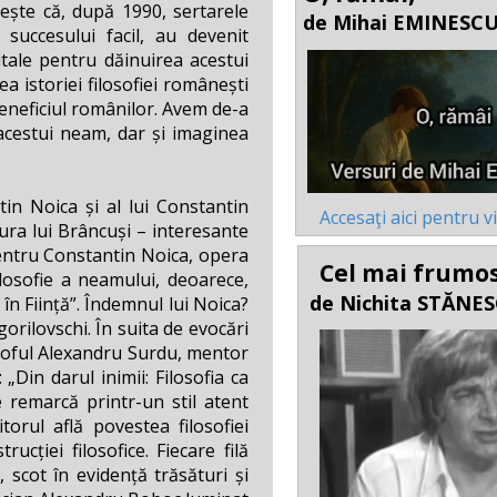
tește că, după 1990, sertarele
de Mihai EMINESC
succesului facil, au devenit
itale pentru dăinuirea acestui
a istoriei filosofiei românești
 beneficiul românilor. Avem de-a
 acestui neam, dar și imaginea
in Noica și al lui Constantin
Accesaţi aici pentru v
tura lui Brâncuși – interesante
, pentru Constantin Noica, opera
Cel mai frumo
ilosofie a neamului, deoarece,
de Nichita STĂNE
în Ființă”. Îndemnul lui Noica?
orilovschi. În suita de evocări
ilosoful Alexandru Surdu, mentor
Din darul inimii: Filosofia ca
 remarcă printr-un stil atent
torul află povestea filosofiei
cției filosofice. Fiecare filă
 scot în evidență trăsături și