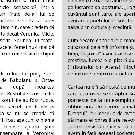
la Berlin să nu-i fi mai
elemente ce dau strălucire și
icio scrisoare? Într-o
de lucrarea sa postumă, „Logo
 un frate de-al lui se
cuvântul sunt „arte ale apariț
adresă secretă a unei
evocarea poetului filosof, Lu
feminin, care credem că
salva prin cultură și credință.
lta decât Veronica Micle,
scrie. Spunea lui frate-
Cum fiecare cititor are o mani
acelei femei nu-i mai dă
cu scopul de a mă informa și, 
te dormi decât cu chipul
timp, veșnicie” evocă adevăr
creștină, lumea e o piatră du
(Tribunalul din Atena), făc
ile celor doi poeţi sunt
definitorie pentru o societate
ii de Baboianu şi Octav
bia după moartea
Cartea nu e însă lipsită de înt
e . Restul de scrisori din
care a ajuns să se înfăptuiască
 soţul ,fie au fost rupte,
pornește de la un exemplu ce
te secret, de fiicele ei
obține notă de trecere la ma
inia să nu se creadă că
Dreptul?, cu meseria de avoca
 fi fost aşa cum o blama
sărmana ei odraslă are nevoi
 femeie uşoară. Ştim
autorul insistă pe ideea că at
 însemnare a Veronicăi
avem în față aceeași societat