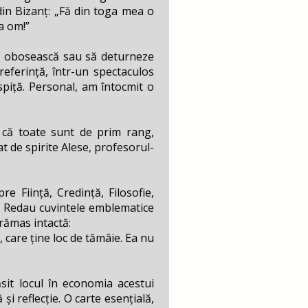
 din Bizanț: „Fă din toga mea o
a om!”
să obosească sau să deturneze
 referință, într-un spectaculos
 spiță. Personal, am întocmit o
e că toate sunt de prim rang,
t de spirite Alese, profesorul-
 Ființă, Credință, Filosofie,
r. Redau cuvintele emblematice
 rămas intactă:
, care ține loc de tămâie. Ea nu
ăsit locul în economia acestui
 și reflecție. O carte esențială,