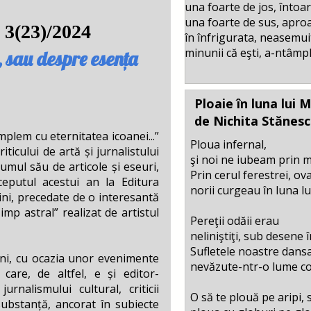
una foarte de jos, întoa
una foarte de sus, apro
3(23)/2024
în înfrigurata, neasemui
minunii că eşti, a-ntâmpl
, sau despre esența
Ploaie în luna lui 
de Nichita Stănes
em cu eternitatea icoanei...”
Ploua infernal,
criticului de artă și jurnalistului
şi noi ne iubeam prin 
umul său de articole și eseuri,
Prin cerul ferestrei, ova
începutul acestui an la Editura
norii curgeau în luna lu
gini, precedate de o interesantă
mp astral” realizat de artistul
Pereţii odăii erau
neliniştiţi, sub desene î
Sufletele noastre dans
ni, cu ocazia unor evenimente
nevăzute-ntr-o lume co
 care, de altfel, e și editor-
rnalismului cultural, criticii
O să te plouă pe aripi, 
 substanță, ancorat în subiecte