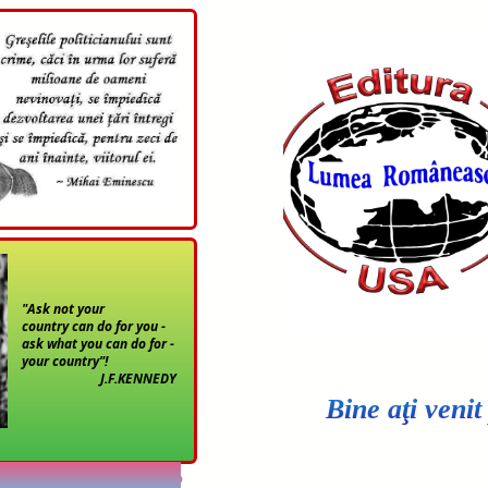
"Ask not your
country can do for you -
ask what you can do for -
your country"!
J.F.KENNEDY
Bine aţi veni
area poveste de