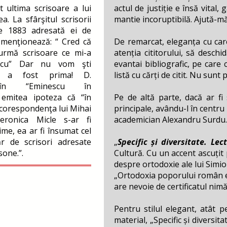
t ultima scrisoare a lui
actul de justiție e însă vital
. La sfârşitul scrisorii
mantie incoruptibilă. Ajută-m
ie 1883 adresată ei de
menţionează: “ Cred că
De remarcat, eleganța cu car
urmă scrisoare ce mi-a
atenția cititorului, să desch
escu” Dar nu vom şti
evantai bibliografic, pe care
re a fost prima! D.
listă cu cărți de citit. Nu sunt 
 în “Eminescu în
 emitea ipoteza că “în
Pe de altă parte, dacă ar fi
e corespondenţa lui Mihai
principale, avându-l în centru
ronica Micle s-ar fi
academician Alexandru Surdu.
ime, ea ar fi însumat cel
 de scrisori adresate
„
Specific și diversitate. Lect
sone.”.
Cultură. Cu un accent ascuțit
despre ortodoxie ale lui Simio
„Ortodoxia poporului român este
are nevoie de certificatul nimăn
Pentru stilul elegant, atât p
material, „Specific și diversita