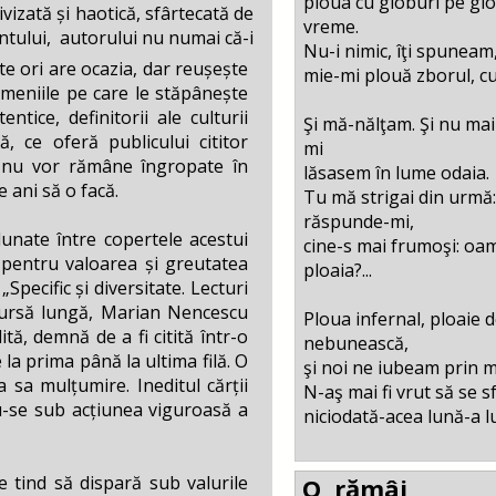
ploua cu globuri pe glo
izată și haotică, sfârtecată de
vreme.
ntului, autorului nu numai că-i
Nu-i nimic, îţi spuneam,
âte ori are ocazia, dar reușește
mie-mi plouă zborul, c
domeniile pe care le stăpânește
ice, definitorii ale culturii
Şi mă-nălţam. Şi nu ma
, ce oferă publicului cititor
mi
aur nu vor rămâne îngropate în
lăsasem în lume odaia.
 ani să o facă.
Tu mă strigai din urmă
răspunde-mi,
adunate între copertele acestui
cine-s mai frumoşi: oame
 pentru valoarea și greutatea
ploaia?...
Specific și diversitate. Lecturi
e cursă lungă, Marian Nencescu
Ploua infernal, ploaie d
tă, demnă de a fi citită într-o
nebunească,
 la prima până la ultima filă. O
şi noi ne iubeam prin 
a sa mulțumire. Ineditul cărții
N-aş mai fi vrut să se 
ndu-se sub acțiunea viguroasă a
niciodată-acea lună-a l
ce tind să dispară sub valurile
O, rămâi,