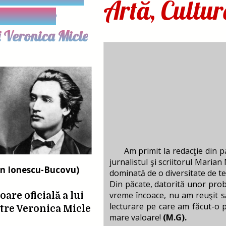
Artă, Cultur
ste dintre
i Veronica Micle
Am primit la redacţie din pa
jurnalistul şi scriitorul Maria
on Ionescu-Bucovu)
dominată de o diversitate de te
Din păcate, datorită unor pro
vreme încoace, nu am reuşit să
are oficială a lui
lecturare pe care am făcut-o 
re Veronica Micle
mare valoare!
(M.G).