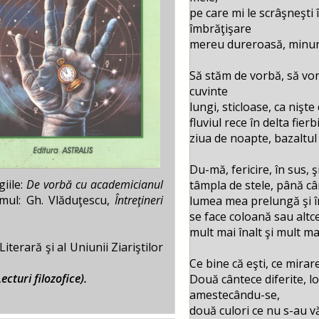
pe care mi le scrâşneşti 
îmbrăţişare
mereu dureroasă, minu
Să stăm de vorbă, să v
cuvinte
lungi, sticloase, ca nişte
fluviul rece în delta fierb
ziua de noapte, bazaltul 
Du-mă, fericire, în sus, ş
giile:
De vorbă cu academicianul
tâmpla de stele, până c
umul: Gh. Vlăduţescu,
Întreţineri
lumea mea prelungă şi î
se face coloană sau altc
mult mai înalt şi mult ma
iterară şi al Uniunii Ziariştilor
Ce bine că eşti, ce mirar
cturi filozofice).
Două cântece diferite, l
amestecându-se,
două culori ce nu s-au v