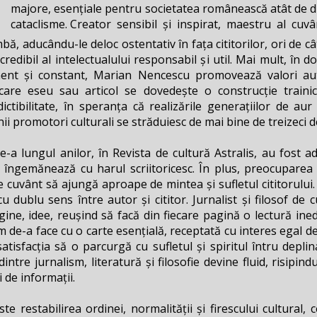
majore, esențiale pentru societatea românească atât de div
cataclisme. Creator sensibil și inspirat, maestru al cuvâ
imbă, aducându-le deloc ostentativ în fața cititorilor, ori de c
credibil al intelectualului responsabil și util. Mai mult, în 
nt și constant, Marian Nencescu promovează valori autent
are eseu sau articol se dovedește o construcție trainică
dictibilitate, în speranța că realizările generațiilor de 
ii promotori culturali se străduiesc de mai bine de treizeci de
de-a lungul anilor, în Revista de cultură Astralis, au fost 
e îngemănează cu harul scriitoricesc. În plus, preocuparea
e cuvânt să ajungă aproape de mintea și sufletul cititorului. „
cu dublu sens între autor și cititor. Jurnalist și filosof d
gine, idee, reușind să facă din fiecare pagină o lectură inedi
m de-a face cu o carte esențială, receptată cu interes egal de
satisfacția să o parcurgă cu sufletul și spiritul întru deplin
dintre jurnalism, literatură și filosofie devine fluid, risipi
i de informații.
te restabilirea ordinei, normalității și firescului cultural, 