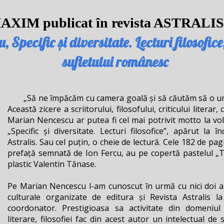
XIM publicat în revista ASTRALIS 
Specific și diversitate. Lecturi filosofice
sufletului românesc
„Să ne împăcăm cu camera goală și să căutăm să o umpl
Această zicere a scriitorului, filosofului, criticului literar, 
Marian Nencescu ar putea fi cel mai potrivit motto la vol
„Specific și diversitate. Lecturi filosofice”, apărut la 
Astralis. Sau cel puțin, o cheie de lectură. Cele 182 de pa
prefață semnată de Ion Fercu, au pe copertă pastelul „Ti
plastic Valentin Tănase.
Pe Marian Nencescu l-am cunoscut în urmă cu nici doi a
culturale organizate de editura și Revista Astralis la
coordonator. Prestigioasa sa activitate din domeniul ju
literare, filosofiei fac din acest autor un intelectual de