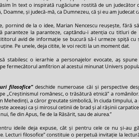
, găsim în text o inspirată rugăciune rostită de un judecător
ă, Doamne, și judecă-mă, ca Dumnezeu, că și eu am judecat c
e, pornind de la o idee, Marian Nencescu reușește, fără 
idă paranteze la paranteze, captându-i atenția cu titluri de
 cititorul avid de informație se bucură să-l urmeze spiță cu
puține. Pe unele, deja citite, le voi reciti la un moment dat.
 să stabilesc o ierarhie a personajelor evocate, aș spun
 pe fermecătorul amfitrion al acestui minunat Univers popula
uri filosofice”
deschide numeroase căi și perspective despre
 pe „Creștinismul românesc, o trăsătură etnică” a românilo
n Mehedinți, a căror greutate simbolică, în ciuda timpului, a
 aceeași ca și mirosul cetinii de brad și al rășinii carpatice
ui, fie din Apus, fie de la Răsărit, sau de aiurea.”
entru ideile deja expuse, cât și pentru cele ce nu și-au g
te. Lecturi filosofice” constituie o perpetuă invitație la lectură