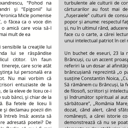
exandrescu, “Pohod na
turbulente ale culturii de co
andri şi “Epigonii” lui
cărturarilor au fost mai de
Veronica Micle pomenise
„fușeraiele” culturii de con
”, o făcea ca o voce din
popor și anume: respectul faț
a o amică care voia să-l
și, nu în ultimul rând, aducer
mai mult de ea
face cu o carte, a cărei lect
unui intelectual patriot în cel
sensibile la creaţiile lui
nda lui se răspândise
Un buchet de eseuri, 23 la n
icul cititor. Un faun
Brâncuși, cu un accent proaspă
 tinereţe, care scrie atât
referiri la un dosar al afinit
tinţa lui personală era
brâncușiană reprezintă „o pa
tot. Nu mai vorbim că
susține Constantin Noica, „Cu 
risori entuziaste de la
Să rămânem cu Brâncuși, la fe
 de la eleve de liceu ce-i
de filosofi, scriitori și intel
 sub bănci, şi chiar de la
și îndrumător spiritual al au
. Ba fetele de liceu îi
sărbătoare”, „România Mare,
 şi declamau poezii din
dozat, când alert, când sfăto
ă întreb însă: acesta să
românești, a cărei istorie co
are adresată poetei? De
demonstrează că nu se poate t