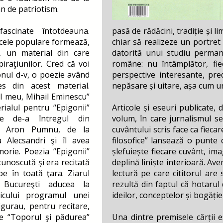
an de patriotism.
ascinate întotdeauna.
pasă de rădăcini, tradiție și l
ecele populare formează,
chiar să realizeze un portret 
ă, un material din care
datorită unui studiu permane
iraţiunilor. Cred că voi
române: nu întâmplător, fiec
onul d-v, o poezie având
perspective interesante, pre
es din acest material.
nepăsare și uitare, așa cum un
ul meu, Mihail Eminescu”
ialul pentru “Epigonii”
Articole și eseuri publicate, 
e de-a întregul din
volum, în care jurnalismul s
lui Aron Pumnu, de la
cuvântului scris face ca fiecar
 Alecsandri şi îl avea
filosofice” lansează o punte 
orie. Poezia “Epigonii”
șlefuiește fiecare cuvânt, ima
unoscută şi era recitată
deplină liniște interioară. Ave
pe în toată ţara. Ziarul
lectură pe care cititorul are 
 Bucureşti aducea la
rezultă din faptul că hotarul 
licului programul unei
ideilor, conceptelor și bogăție
igurau, pentru recitare,
le “Toporul şi pădurea”
Una dintre premisele cărții es