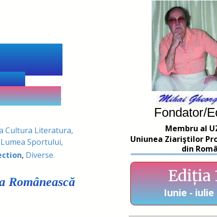
ească
RESS
al-politică
Fondator/Ed
:
Membru al U
a Cultura Literatura,
Uniunea Ziariştilor Pr
Lumea Sportului,
din Româ
ection
,
Diverse
.
Ediția
umea Românească
Iunie - iuli