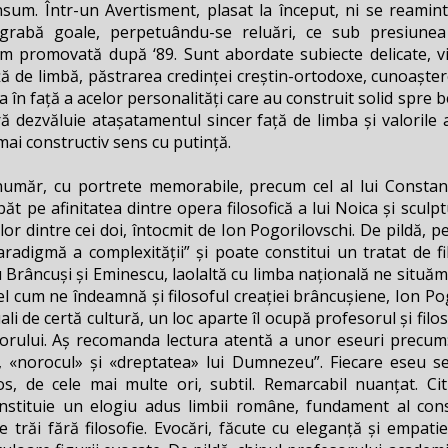
nsum. Într-un Avertisment, plasat la început, ni se reamin
grabă goale, perpetuându-se reluări, ce sub presiunea 
sum promovată după ‘89. Sunt abordate subiecte delicate, v
ă de limbă, păstrarea credinței creștin-ortodoxe, cunoaștere
ea în față a acelor personalități care au construit solid spre
ură dezvăluie atașatamentul sincer față de limba și valorile
 mai constructiv sens cu putință.
umăr, cu portrete memorabile, precum cel al lui Constant
t pe afinitatea dintre opera filosofică a lui Noica și sculp
ăților dintre cei doi, întocmit de Ion Pogorilovschi. De pildă
radigmă a complexității” și poate constitui un tratat de f
Brâncuși și Eminescu, laolaltă cu limba națională ne situăm 
l cum ne îndeamnă și filosoful creației brâncușiene, Ion Pog
ectuali de certă cultură, un loc aparte îl ocupă profesorul și f
torului. Aș recomanda lectura atentă a unor eseuri precum: „
 «norocul» și «dreptatea» lui Dumnezeu”. Fiecare eseu se
s, de cele mai multe ori, subtil. Remarcabil nuanțat. Citi
nstituie un elogiu adus limbii române, fundament al constru
răi fără filosofie. Evocări, făcute cu eleganță și empatie,